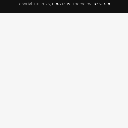
Copyright © 2026,
EtnoiMus
. Theme by
Devsaran
.